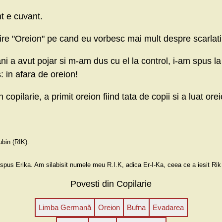
t e cuvant.
ire "Oreion" pe cand eu vorbesc mai mult despre scarlati
ani a avut pojar si m-am dus cu el la control, i-am spus la
: in afara de oreion!
n copilarie, a primit oreion fiind tata de copii si a luat ore
Rubin (RIK).
 spus Erika. Am silabisit numele meu R.I.K, adica Er-I-Ka, ceea ce a iesit R
Povesti din Copilarie
Limba Germană
Oreion
Bufna
Evadarea