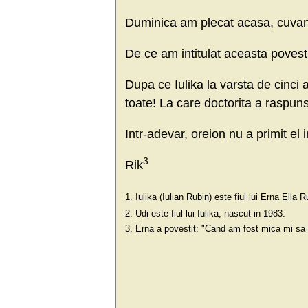
Duminica am plecat acasa, cuvan
De ce am intitulat aceasta povest
Dupa ce Iulika la varsta de cinci 
toate! La care doctorita a raspuns
Intr-adevar, oreion nu a primit el i
3
Rik
1. Iulika (Iulian Rubin) este fiul lui Erna Ella 
2. Udi este fiul lui Iulika, nascut in 1983.
3. Erna a povestit: "Cand am fost mica mi sa