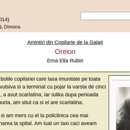
014)
ți, Dimona
Amintiri din Copilarie de la Galați
Oreion
Erna Ella Rubin
bolile copilariei care lasa imunitate pe toata
vulsiva si a terminat cu pojar la varsta de cinci
i, a avut scarlatina, iar Iulika dupa perioada
urta, am stiut ca si el are scarlatina.
si am mers cu el la policlinica cea mai
narea la spital. Am luat un taxi caci aveam