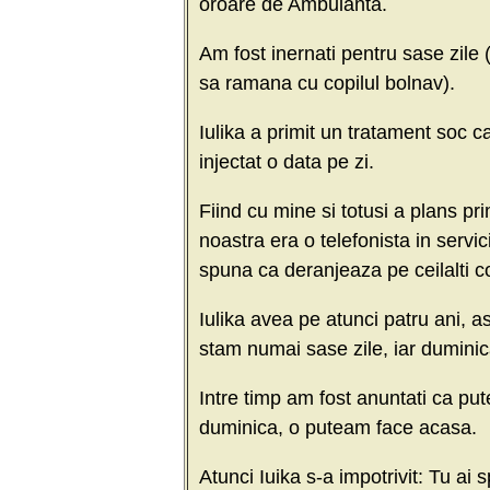
oroare de Ambulanta.
Am fost inernati pentru sase zile
sa ramana cu copilul bolnav).
Iulika a primit un tratament soc c
injectat o data pe zi.
Fiind cu mine si totusi a plans p
noastra era o telefonista in servi
spuna ca deranjeaza pe ceilalti co
Iulika avea pe atunci patru ani, 
stam numai sase zile, iar dumin
Intre timp am fost anuntati ca put
duminica, o puteam face acasa.
Atunci Iuika s-a impotrivit: Tu a