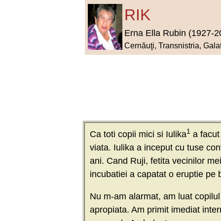
RIK
Erna Ella Rubin (1927-2
Cernăuţi, Transnistria, Gala
1
Ca toti copii mici si Iulika
a facut 
viata. Iulika a inceput cu tuse con
ani. Cand Ruji, fetita vecinilor me
incubatiei a capatat o eruptie pe b
Nu m-am alarmat, am luat copilul 
apropiata. Am primit imediat inter