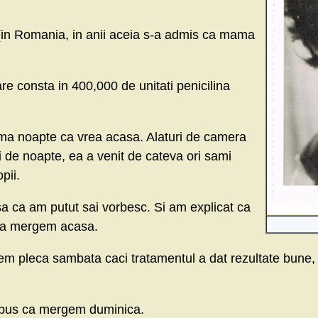
 (in Romania, in anii aceia s-a admis ca mama
are consta in 400,000 de unitati penicilina
rima noapte ca vrea acasa. Alaturi de camera
ci de noapte, ea a venit de cateva ori sami
pii.
asa ca am putut sai vorbesc. Si am explicat ca
ica mergem acasa.
em pleca sambata caci tratamentul a dat rezultate bune, i
i spus ca mergem duminica.