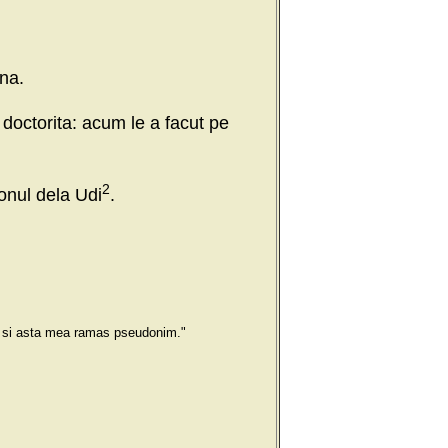
na.
 doctorita: acum le a facut pe
2
ionul dela Udi
.
ik si asta mea ramas pseudonim."